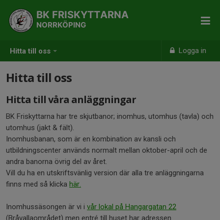
BK FRISKYTTARNA
NORRKÖPING
Logga in
Hitta till oss
Hitta till oss
Hitta till våra anläggningar
BK Friskyttarna har tre skjutbanor; inomhus, utomhus (tavla) och
utomhus (jakt & fält).
Inomhusbanan, som är en kombination av kansli och
utbildningscenter används normalt mellan oktober-april och de
andra banorna övrig del av året.
Vill du ha en utskriftsvänlig version där alla tre anläggningarna
finns med så klicka
här.
Inomhussäsongen är vi i
vår lokal på Hangargatan 22
(Bråvallaområdet) men
entré till huset har adressen