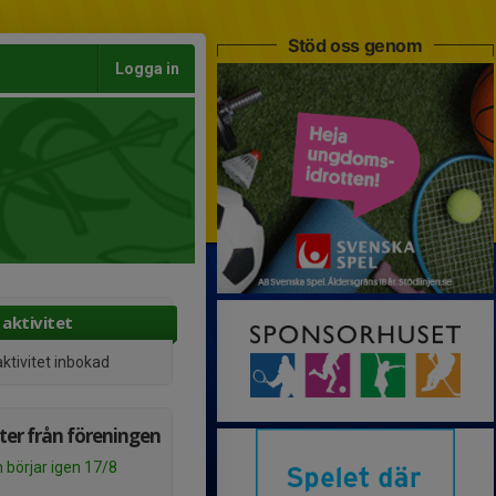
Stöd oss genom
Logga in
aktivitet
aktivitet inbokad
er från föreningen
n börjar igen 17/8