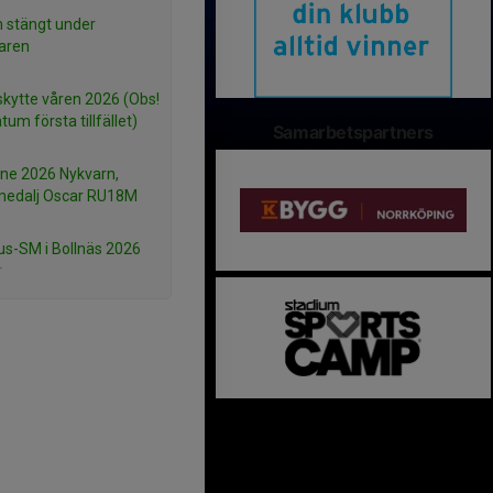
n stängt under
aren
kytte våren 2026 (Obs!
tum första tillfället)
Samarbetspartners
ne 2026 Nykvarn,
medalj Oscar RU18M
s-SM i Bollnäs 2026
r