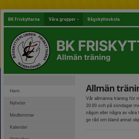
BK Friskyttarna
Våra grupper
Bågskytteskola
BK FRISKY
Allmän träning
Allmän träni
Hem
Vår allmänna träning för 
Nyheter
20.00 och på söndagar mell
någon eller några av våra t
Medlemmar
ge råd om bland annat skju
Kalender