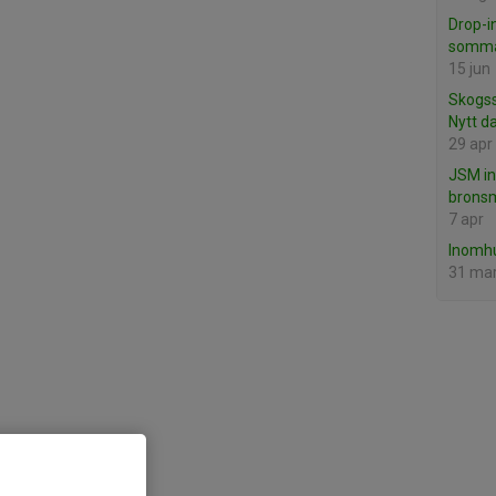
Drop-i
somm
15 jun
Skogss
Nytt da
29 apr
JSM in
brons
7 apr
Inomhu
31 ma