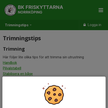
BK FRISKYTTARNA
NORRKÖPING
Logga in
Trimningstips
Trimningstips
Trimning
Här följer lite olika tips för att trimma sin utrustning
Handbok
Pilvalstabell
Stabilisera en båge
Trimma en båge
Tuning guide Easton