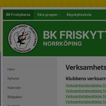
BK Friskyttarna
Våra grupper
Bågskytteskola
BK FRISKY
NORRKÖPING
Verksamhets
Hem
Klubbens verksam
Nyheter
Verksamhetsberättelse fö
Kalender
Verksamhetsberättelse fö
Verksamhetsberättelse fö
Bildgalleri
Verksamhetsberättelse fö