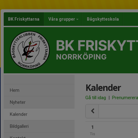
BK Friskyttarna
Våra grupper
Bågskytteskola
BK FRISKY
NORRKÖPING
Kalender
Hem
Gå till idag
|
Prenumerer
Nyheter
Kalender
Bildgalleri
1
Tis