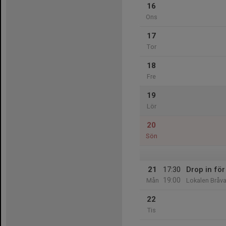
16
Ons
17
Tor
18
Fre
19
Lör
20
Sön
21
17:30
Drop in för
19:00
Mån
Lokalen Bråva
22
Tis