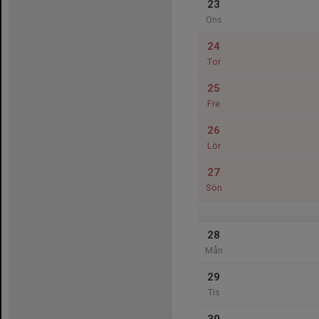
23
Ons
24
Tor
25
Fre
26
Lör
27
Sön
28
Mån
29
Tis