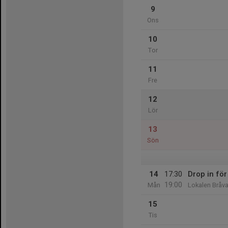
9
Ons
10
Tor
11
Fre
12
Lör
13
Sön
14
17:30
Drop in för
19:00
Mån
Lokalen Bråva
15
Tis