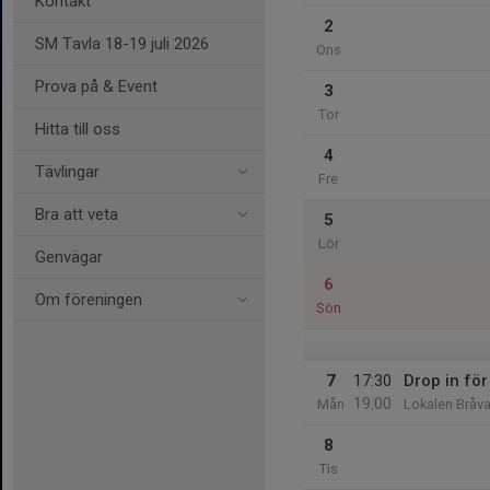
Kontakt
2
SM Tavla 18-19 juli 2026
Ons
Prova på & Event
3
Tor
Hitta till oss
4
Tävlingar
Fre
Bra att veta
5
Lör
Genvägar
6
Om föreningen
Sön
7
17:30
Drop in för
19:00
Mån
Lokalen Bråva
8
Tis