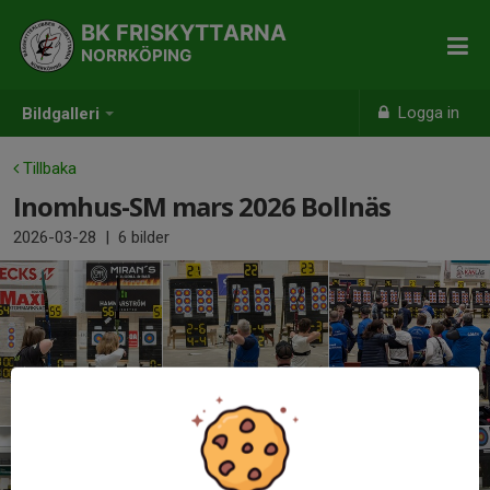
BK FRISKYTTARNA
NORRKÖPING
Logga in
Bildgalleri
Tillbaka
Inomhus-SM mars 2026 Bollnäs
2026-03-28
|
6 bilder