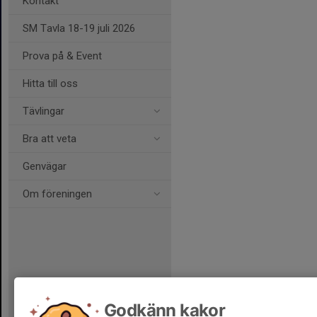
Kontakt
SM Tavla 18-19 juli 2026
Prova på & Event
Hitta till oss
Tävlingar
Bra att veta
Genvägar
Om föreningen
Godkänn kakor