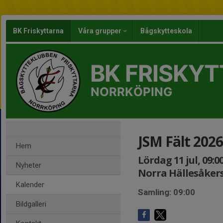
BK Friskyttarna
Våra grupper
Bågskytteskola
BK FRISKY
NORRKÖPING
JSM Fält 2026
Hem
Lördag 11 jul, 09:0
Nyheter
Norra Hällesåker
Kalender
Samling: 09:00
Bildgalleri