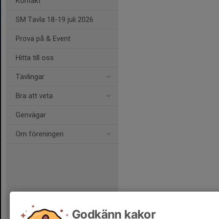
Kontakt
SM Tavla 18-19 juli 2026
Prova på & Event
Hitta till oss
Tävlingar
Bra att veta
Genvägar
Om föreningen
Godkänn kakor