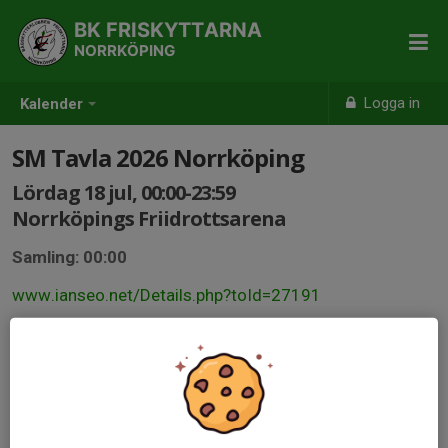
BK FRISKYTTARNA
NORRKÖPING
Logga in
Kalender
SM Tavla 2026 Norrköping
Lördag 18 jul, 00:00-23:59
Norrköpings Friidrottsarena
Samling: 00:00
www.ianseo.net/Details.php?toId=27191