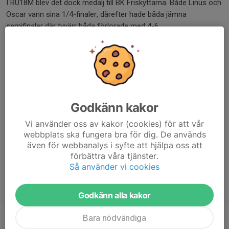
I RU18M blev det dock medalj till BK Friskyttarna. Både Linus och
Oscar vann sina 1/4-finaler, därefter hade båda jämna
semifinaler där tyvärr båda förlorade med 4-6.
Men medaljen till Friskyttarna var alltså säkrad inför Bronsfinalen
mellan Linus och Oscar. Där var Oscar starkast och tog bronset.
Grattis!
Dela nyhet
Godkänn kakor
Vi använder oss av kakor (cookies) för att vår
Kommentarer
webbplats ska fungera bra för dig. De används
även för webbanalys i syfte att hjälpa oss att
förbättra våra tjänster.
Så använder vi cookies
Tidigare nyheter
Godkänn alla kakor
Utesäsongen startar och viktig information om vårt SM
Bara nödvändiga
14 apr, 22:14
0