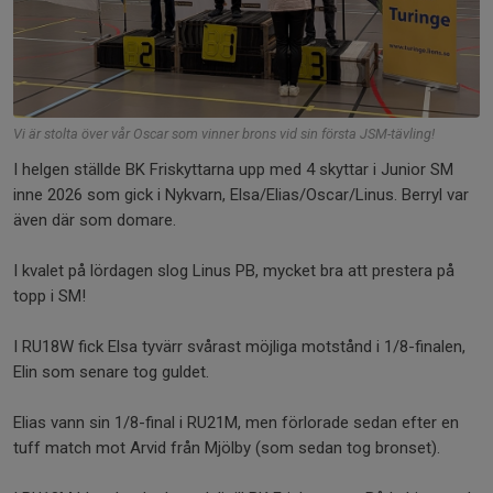
Vi är stolta över vår Oscar som vinner brons vid sin första JSM-tävling!
I helgen ställde BK Friskyttarna upp med 4 skyttar i Junior SM
inne 2026 som gick i Nykvarn, Elsa/Elias/Oscar/Linus. Berryl var
även där som domare.
I kvalet på lördagen slog Linus PB, mycket bra att prestera på
topp i SM!
I RU18W fick Elsa tyvärr svårast möjliga motstånd i 1/8-finalen,
Elin som senare tog guldet.
Elias vann sin 1/8-final i RU21M, men förlorade sedan efter en
tuff match mot Arvid från Mjölby (som sedan tog bronset).