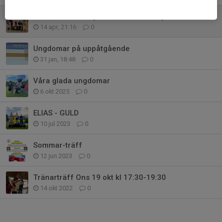
JSM inne 2026 Nykvarn, bronsmedalj Oscar RU18M
14 apr, 21:16
0
Ungdomar på uppåtgående
31 jan, 18:48
0
Våra glada ungdomar
6 okt 2025
0
ELIAS - GULD
10 jul 2023
0
Sommar-träff
12 jun 2023
0
Tränarträff Ons 19 okt kl 17:30-19:30
14 okt 2022
0