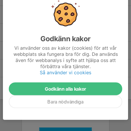
Alfred Kårbro
Elias Rosenqvist
Godkänn kakor
Vi använder oss av kakor (cookies) för att vår
Felicia Kock Altsjö
webbplats ska fungera bra för dig. De används
även för webbanalys i syfte att hjälpa oss att
förbättra våra tjänster.
Linus Bivall
Så använder vi cookies
Godkänn alla kakor
Bara nödvändiga