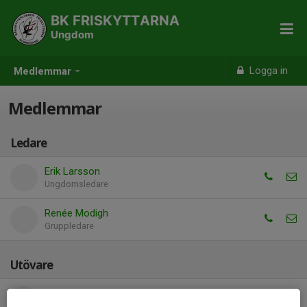
BK FRISKYTTARNA
Ungdom
Logga in
Medlemmar
Medlemmar
Ledare
Erik Larsson
Ungdomsledare
Renée Modigh
Gruppledare
Utövare
Agnes Skyllerstedt