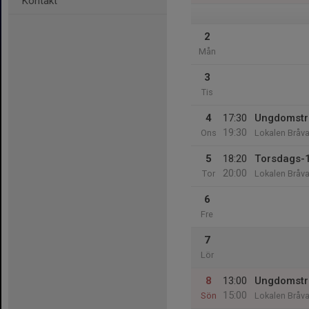
Kontakt
2
Mån
3
Tis
4
17:30
Ungdomstr
19:30
Ons
Lokalen Bråva
5
18:20
Torsdags-
20:00
Tor
Lokalen Bråva
6
Fre
7
Lör
8
13:00
Ungdomstr
15:00
Sön
Lokalen Bråva