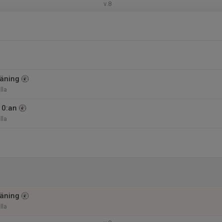
v.8
äning
lla
10:an
lla
äning
lla