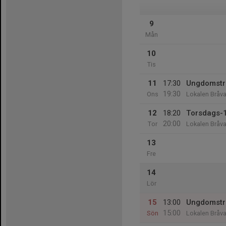
9
Mån
10
Tis
11
17:30
Ungdomstr
19:30
Ons
Lokalen Bråva
12
18:20
Torsdags-
20:00
Tor
Lokalen Bråva
13
Fre
14
Lör
15
13:00
Ungdomstr
15:00
Sön
Lokalen Bråva