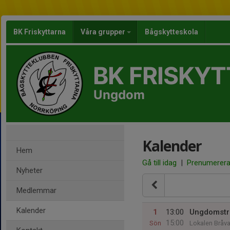
BK Friskyttarna
Våra grupper
Bågskytteskola
BK FRISKY
Ungdom
Kalender
Hem
Gå till idag
|
Prenumerer
Nyheter
Medlemmar
Kalender
1
13:00
Ungdomstr
15:00
Sön
Lokalen Bråva