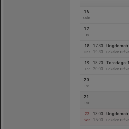
16
Mån
17
Tis
18
17:30
Ungdomstr
19:30
Ons
Lokalen Bråva
19
18:20
Torsdags-
20:00
Tor
Lokalen Bråva
20
Fre
21
Lör
22
13:00
Ungdomstr
15:00
Sön
Lokalen Bråva