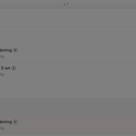
v.7
äning
lla
10:an
lla
äning
lla