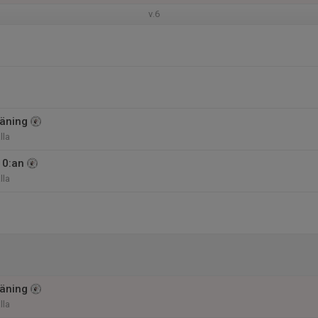
v.6
äning
lla
10:an
lla
äning
lla