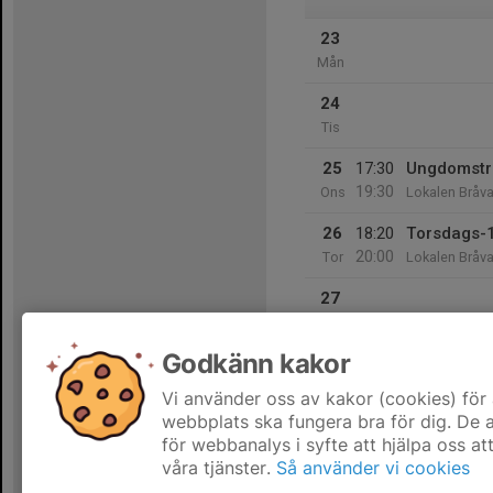
23
Mån
24
Tis
25
17:30
Ungdomstr
19:30
Ons
Lokalen Bråva
26
18:20
Torsdags-
20:00
Tor
Lokalen Bråva
27
Fre
Godkänn kakor
28
Lör
Vi använder oss av kakor (cookies) för 
webbplats ska fungera bra för dig. De
för webbanalys i syfte att hjälpa oss at
våra tjänster.
Så använder vi cookies