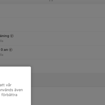
v.9
äning
lla
10:an
lla
att vår
 används även
t förbättra