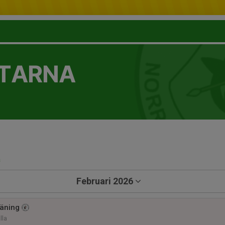
TTARNA
a
Februari 2026
äning
lla