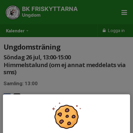
BK FRISKYTTARNA
Ungdom
Logga in
Kalender
Ungdomsträning
Söndag 26 jul, 13:00-15:00
Himmelstalund (om ej annat meddelats via
sms)
Samling: 13:00