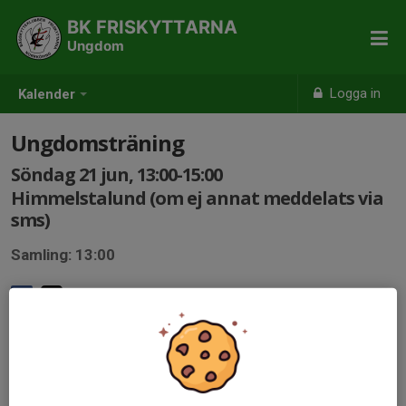
BK FRISKYTTARNA
Ungdom
Logga in
Kalender
Ungdomsträning
Söndag 21 jun, 13:00-15:00
Himmelstalund (om ej annat meddelats via
sms)
Samling: 13:00