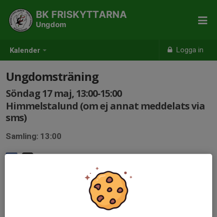
BK FRISKYTTARNA
Ungdom
Logga in
Kalender
Ungdomsträning
Söndag 17 maj, 13:00-15:00
Himmelstalund (om ej annat meddelats via
sms)
Samling: 13:00