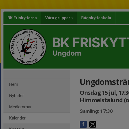
BK Friskyttarna
Våra grupper
Bågskytteskola
BK FRISKY
Ungdom
Ungdomsträ
Hem
Onsdag 15 jul, 17:3
Nyheter
Himmelstalund (o
Medlemmar
Samling: 17:30
Kalender