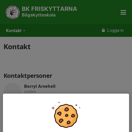
BK FRISKYTTARNA
Bågskytteskola
Logga in
Kontakt
Kontakt
Kontaktpersoner
Berryl Arvehell
Ledare
070-670 30 09
ordforanden@bkfriskyttarna.se